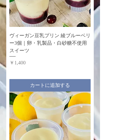
ヴィーガン豆乳プリン 綾ブルーベリ
ー3個｜卵・乳製品・白砂糖不使用
スイーツ
価格
￥1,400
カートに追加する