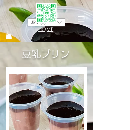
JPY (¥)
HO,ME
豆乳プリン