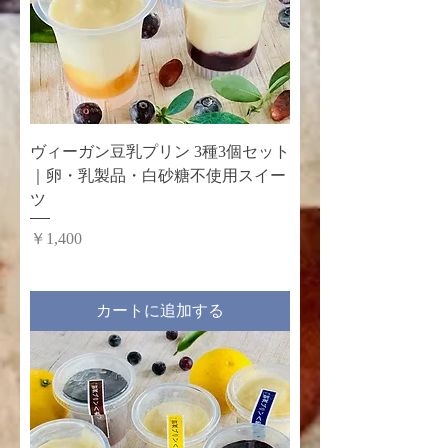
ヴィーガン豆乳プリン 3種3個セット
｜卵・乳製品・白砂糖不使用スイー
ツ
価格
￥1,400
カートに追加する