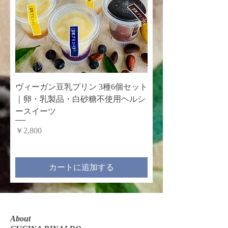
ヴィーガン豆乳プリン 3種6個セット
｜卵・乳製品・白砂糖不使用ヘルシ
ースイーツ
価格
￥2,800
カートに追加する
About