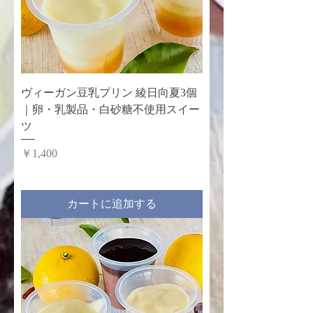
ヴィーガン豆乳プリン 綾日向夏3個
｜卵・乳製品・白砂糖不使用スイー
ツ
価格
￥1,400
カートに追加する