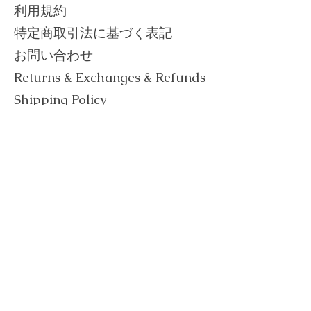
利用規約
​特定商取引法に基づく表記
お問い合わせ
Returns & Exchanges & Refunds
Shipping Policy
Privacy Policy
Terms of Service
​Act on Specified Commercial
Transactions
Contact Us
Follow Us on Social Media