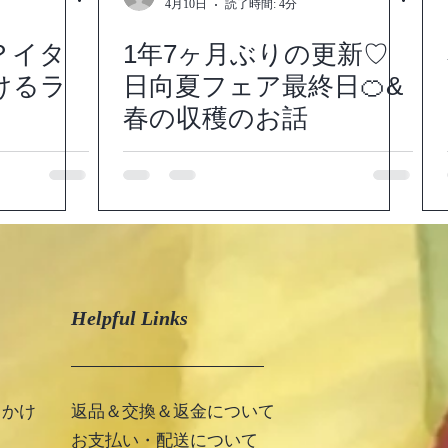
4月10日
読了時間: 4分
？イタ
1年7ヶ月ぶりの更新♡
けるラ
日向夏フェア最終日🍊&
春の収穫のお話
Helpful Links
っかけ
返品＆交換＆返金について
お支払い・配送について