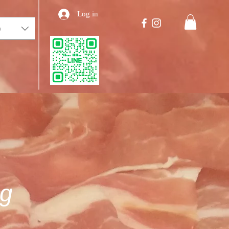
Log in
)
g