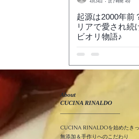
4月24日
読了時間: 4分
起源は2000年前
リアで愛され続
ビオリ物語♪
About
CUCINA RINALDO
CUCINA RINALDOを始めたき
​​無添加＆手作りへのこだわり