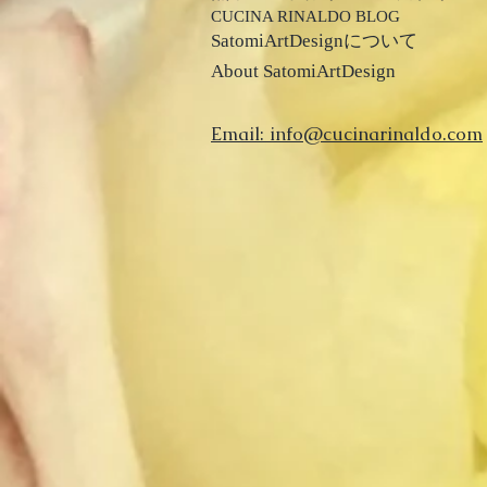
​CUCINA RINALDO BLOG
​SatomiArtDesignについて
About ​
SatomiArtDesign
Email: info@cucinarinaldo.com