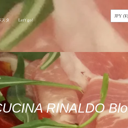
JPY (¥
パスタ
Let't go!
CUCINA RINALDO Blo