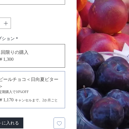
の爽やかな甘さとオーガニックビ
ョコレートの上品な苦みが、絶妙
モニーを醸し出し、一度食べると
る美味しさ♪
ーガニックの素材なので、後味も
プション
*
リです。
1回限りの購入
タインの時期だけではなく、一年
￥1,300
てとても人気の高いオレンジピー
コです。
ピールチョコ＜日向夏ビター
祝いや出産のお祝い、ヘルシー志
＞
への贈り物に、お誕生日プレゼン
定期購入で10%OFF
フト、お取り寄せに、ぜひどうぞ♪
￥1,170
キャンセルまで、2か月ごと
りのため、ピールの大きさは不揃
。
くださいませ。
トに入れる