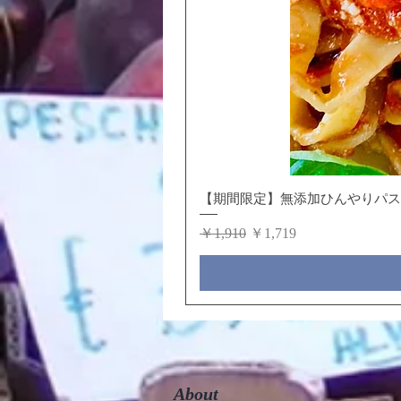
【期間限定】無添加ひんやりパスタ
通常価格
セール価格
￥1,910
￥1,719
About