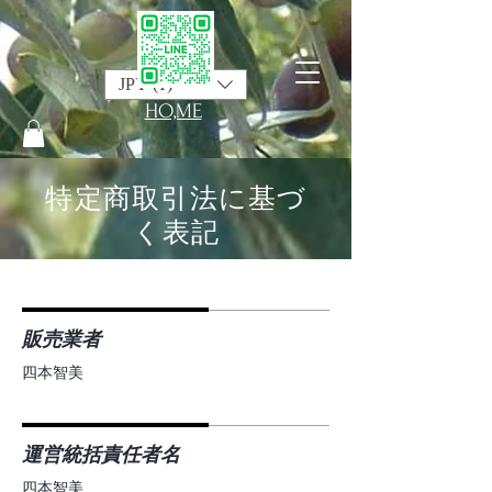
JPY (¥)
HO,ME
特定商取引法に基づ
く表記
販売業者
四本智美
運営統括責任者名
四本智美