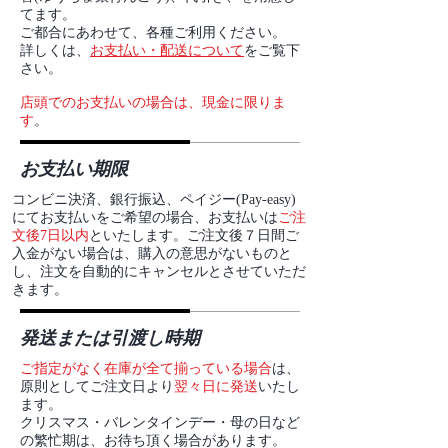
てます。
ご都合にあわせて、各種ご利用ください。
​詳しくは、
お支払い・配送について
をご覧下
さい。
店頭でのお支払いの場合は、現金に限りま
す
。
お支払い期限
コンビニ決済、銀行振込、
ペイジー(Pay-easy)
にてお支払いをご希望の場合、お支払いは
ご注
文後7日以内
といたします。ご注文後７日間ご
入金がない場合は、購入の意思がないものと
し、注文を自動的にキャンセルとさせていただ
きます。
発送または引渡し時期
ご指定がなく在庫が全て揃っている場合
は、
原則としてご注文日より
翌々日に発送
いたし
ます。
クリスマス・バレンタインデー・母の日など
の繁忙期は、お待ち頂く場合があります。