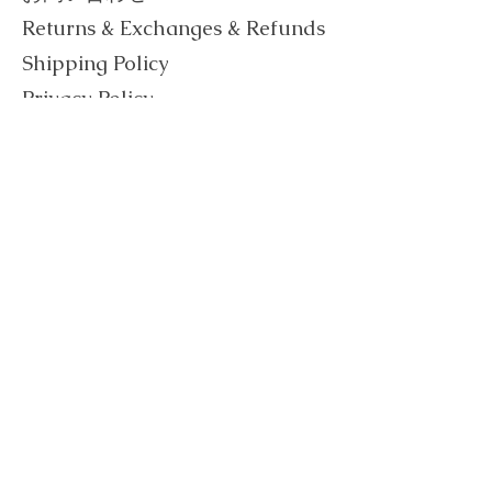
Returns & Exchanges & Refunds
Shipping Policy
Privacy Policy
Terms of Service
​Act on Specified Commercial
Transactions
Contact Us
Follow Us on Social Media
CUCINA
RINALDO