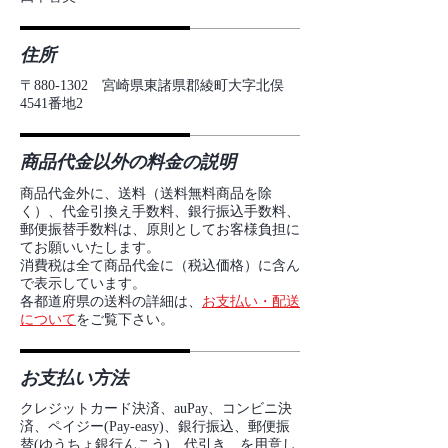
住所
〒880-1302 宮崎県東諸県郡綾町大字北俣
4541番地2
商品代金以外の料金の説明
商品代金外に、送料（送料無料商品を除
く）、代金引換え手数料、銀行振込手数料、
郵便振替手数料は、原則としてお客様負担に
てお願いいたします。
消費税は全て商品代金に（税込価格）に含ん
で表示しています。
​各都道府県の送料の詳細は、
お支払い・配送
について
をご覧下さい。
お支払い方法
クレジットカード決済、auPay、コンビニ決
済、ペイジー(Pay-easy)、銀行振込、郵便振
替(ゆうちょ銀行んこう)、代引き、を用意し