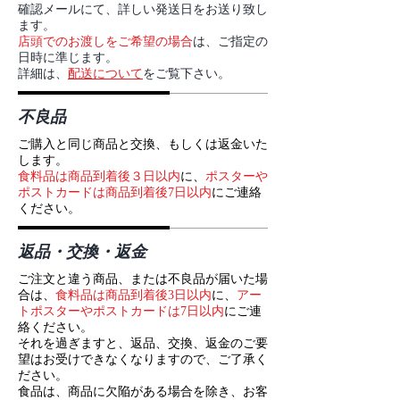
確認メールにて、詳しい発送日をお送り致し
ます。
店頭でのお渡しをご希望の場合
は、ご指定の
日時に準じます。
​詳細は、
配送について
をご覧下さい。
不良品
ご購入と同じ商品と交換、もしくは返金いた
します。
食料品は商品到着後３日以内
に、
ポスターや
ポストカードは商品到着後7日以内
にご連絡
ください。
返品・交換・返金
ご注文と違う商品、または不良品が届いた場
合は、
食料品は商品到着後3日以内
に、
アー
トポスターやポストカードは7日以内
にご連
絡ください。
それを過ぎますと、返品、交換、返金のご要
望はお受けできなくなりますので、ご了承く
ださい。
食品は、商品に欠陥がある場合を除き、お客