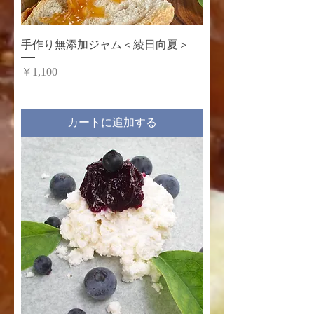
手作り無添加ジャム＜綾日向夏＞
価格
￥1,100
カートに追加する