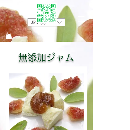
JPY (¥)
HO,ME
無添加ジャム