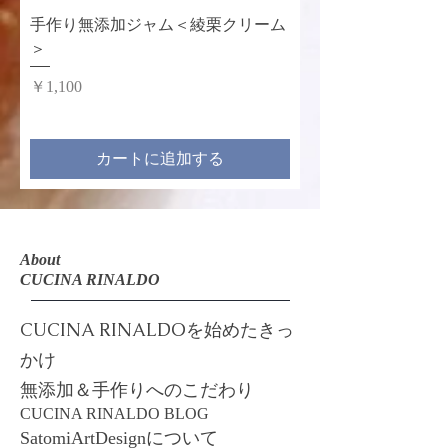
手作り無添加ジャム＜綾栗クリーム
＞
価格
￥1,100
カートに追加する
About
CUCINA RINALDO
CUCINA RINALDOを始めたきっ
かけ
​​無添加＆手作りへのこだわり
​CUCINA RINALDO BLOG
​SatomiArtDesignについて