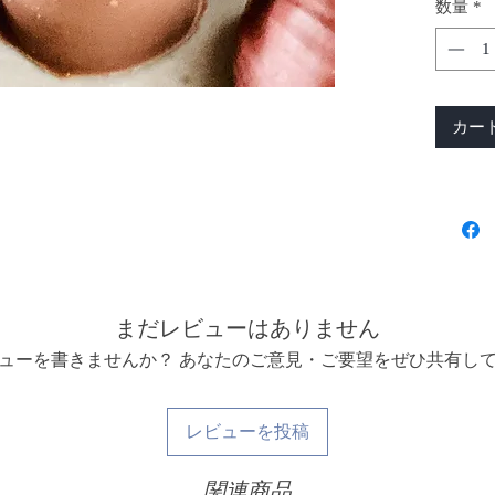
数量
*
かでコ
りとし
す。
栗好き
です♪
カー
ご結婚
向の方
トやギ
※こち
オプシ
まだレビューはありません
された
します♪
ューを書きませんか？ あなたのご意見・ご要望をぜひ共有し
箱代と
加され
他の商
レビューを投稿
の場合
ング」
関連商品