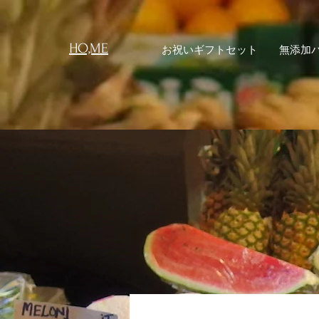
HO,ME
お祝いギフトセット
無添加