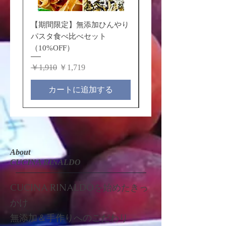
フルーツピザは、日向夏・ブルーベ
リ・栗と有機粗糖で作ったソースに
【期間限定】無添加ひんやり
【期間限定】バジルの
熊本産牛乳で作ったフレッシュチー
パスタ食べ比べセット
母ピザと、無添加冷製
ズやフルーツをトッピングしてま
（10%OFF）
の贅沢セット（10%OF
す。
通常価格
セール価格
通常価格
￥1,910
￥1,719
￥3,730
形が四角いので、ちょうどトースタ
ーに入るサイズ♪
カートに追加する
食べきりサイズで、年配の方にも人
気があります。
無添加・手作りだからこそ、安心し
てお選びいただけます。
About
ご自宅用にはもちろん、ちょっとし
CUCINA RINALDO
たご褒美や、くつろぎの時間に。
大切な方への贈り物やギフトにもお
CUCINA RINALDOを始めたきっ
すすめです。
かけ
​​無添加＆手作りへのこだわり
【こんな用途におすすめ】