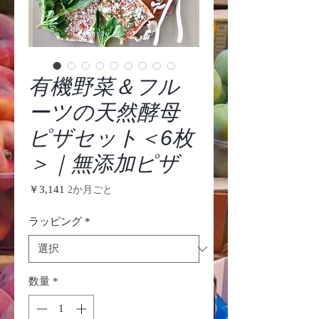
有機野菜＆フル
ーツの天然酵母
ピザセット＜6枚
＞｜無添加ピザ
価
￥3,141
2か月ごと
格
ラッピング
*
数量
*