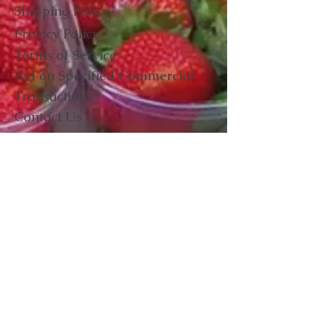
Shipping Policy
【保存方法＆賞味期限】
Privacy Policy
冷凍保存(-18℃以下)で保存してくだ
Terms of Service
さい。
​Act on Specified Commercial
解凍後すぐ召し上がらない場合は冷
Transactions
蔵庫で保存し、24時間以内にお召
上がり下さい。
Contact Us
賞味期限は、製造日から６ヶ月で
す。
【サイズ・内容量／発送方法】
６枚（１枚：約13cm×15cm）／冷
凍便
Follow Us on Social Media
【原材料名】
CUCINA
九州産小麦粉、九州産牛乳、宮崎綾
RINALDO
町産ホウレン草、宮崎綾町産タマネ
ギ、綾町産長ネギ、綾町産ブロッコ
リー、綾町産ズッキーニ、綾町産ナ