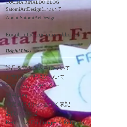
結婚祝い／出産祝い／誕生日プレゼ
​CUCINA RINALDO BLOG
ント／夏ギフト／お中元／内祝い／
​SatomiArtDesignについて
お取り寄せ など
About ​
SatomiArtDesign
※「ラッピングあり」をご選択いた
Email: info@cucinarinaldo.com
だくと、ギフト用に丁寧にお包みい
たします。（1点につき200円）
Helpful Links
※他の商品とまとめてラッピングを
ご希望の場合は、「
ラッピング
」を
カートに入れ、ご注文の際に「まと
返品＆交換＆返金について
めてラッピング」の項目で「希望す
お支払い・配送について
る」をお選びください。
プライバシーポリシー
※「熨斗」をご希望の場合は、「希
利用規約
望する」をお選びください。
​特定商取引法に基づく表記
お問い合わせ
※本商品は冷凍便でお届けします。
常温・冷蔵商品と同梱の場合も、ま
Returns & Exchanges & Refunds
とめて冷凍便での発送となります。