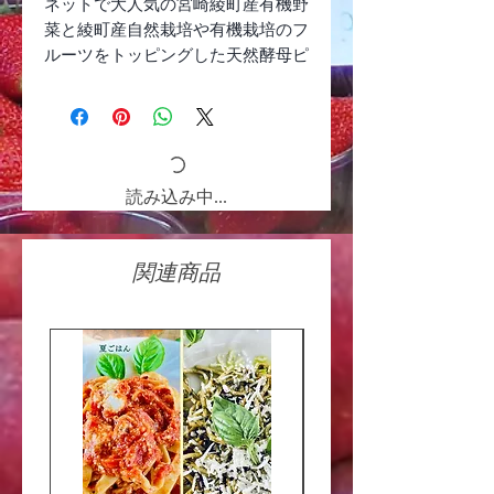
ネットで大人気の宮崎綾町産有機野
菜と綾町産自然栽培や有機栽培のフ
ルーツをトッピングした天然酵母ピ
ザをそれぞれ３種類ずつセットにし
ました。
機械を使わず手ごねしたピザ生地は
もちもちで、ピザ生地は九州産小麦
読み込み中...
粉と天然酵母、長崎産自然塩とオー
ガニック粗糖だけ。
添加物不使用のシンプルな原材料な
関連商品
ので、何枚でも食べたくなります♪
お野菜ピザは、イタリア産有機ホー
ルトマトと宮崎綾町産の有機お野
菜、熊本産牛乳で作ったフレッシュ
チーズをトッピングしてます。
注：有機お野菜は、季節によって変
わります。